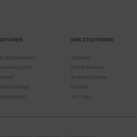
MATIONEN
IHRE STADTWERKE
es Netzbetreibers
Aktuelles
ndwerkspartner
Online Services
uherren
Ansprechpartner
ektromobilität
Karriere
ergiesparen
3-2-1.App