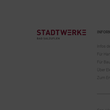
Footer
INFOR
Infos d
Für Ha
Für Ba
Über El
Zum En