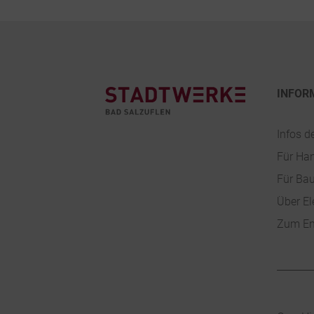
Footer
INFOR
Infos d
Für Ha
Für Ba
Über El
Zum En