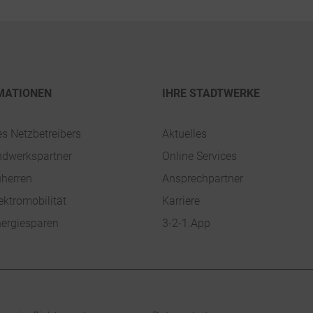
MATIONEN
IHRE STADTWERKE
es Netzbetreibers
Aktuelles
ndwerkspartner
Online Services
uherren
Ansprechpartner
ektromobilität
Karriere
ergiesparen
3-2-1.App