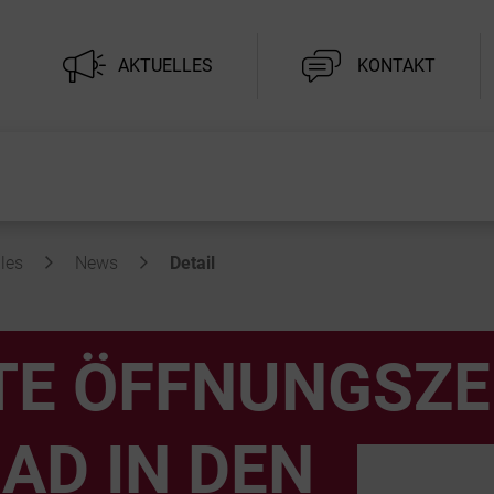
AKTUELLES
KONTAKT
les
News
Detail
TE ÖFFNUNGSZE
AD IN DEN