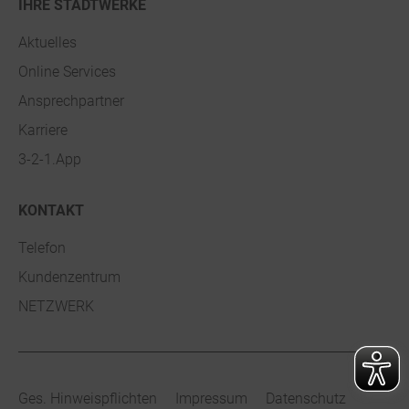
IHRE STADTWERKE
Aktuelles
Online Services
Ansprechpartner
Karriere
3-2-1.App
KONTAKT
Telefon
Kundenzentrum
NETZWERK
Ges. Hinweispflichten
Impressum
Datenschutz