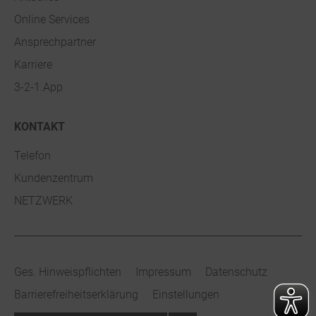
Online Services
Ansprechpartner
Karriere
3-2-1.App
KONTAKT
Telefon
Kundenzentrum
NETZWERK
Ges. Hinweispflichten
Impressum
Datenschutz
Barrierefreiheitserklärung
Einstellungen