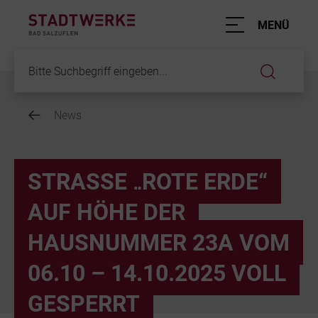
Hauptnavigation
MENÜ
News
Inhalt
STRASSE „ROTE ERDE“ A
UF HÖHE DER H
AUSNUMMER 23A VOM 0
6.10 – 14.10.2025 VOLL G
ESPERRT