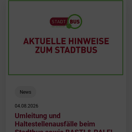
Bäder
Freihafen | 
Beruf & Karr
NETZWERK V
Unternehme
Sponsoring
Netze und N
Werbung
Geschäftslei
News
Daten und F
04.08.2026
Umleitung und
Geschichte
Haltestellenausfälle beim