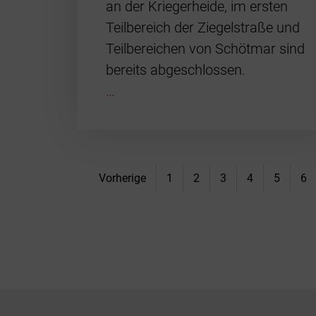
an der Kriegerheide, im ersten
Teilbereich der Ziegelstraße und
Teilbereichen von Schötmar sind
bereits abgeschlossen.
…
Vorherige
1
2
3
4
5
6
Footer