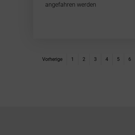
angefahren werden
Vorherige
1
2
3
4
5
6
Footer