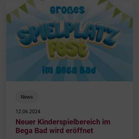
Bäder
Freihafen | 
Beruf & Karr
NETZWERK V
Unternehme
Sponsoring
Netze und N
Werbung
Geschäftslei
News
Daten und F
12.06.2024
Neuer Kinderspielbereich im
Geschichte
Bega Bad wird eröffnet