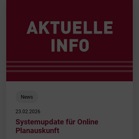
Bäder
Freihafen | 
Beruf & Karr
NETZWERK V
Unternehme
Sponsoring
Netze und N
Werbung
Geschäftslei
News
Daten und F
23.02.2026
Systemupdate für Online
Geschichte
Planauskunft