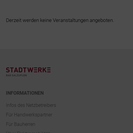
Bäder
Freihafen | 
Derzeit werden keine Veranstaltungen angeboten.
Beruf & Karr
NETZWERK V
Unternehme
Sponsoring
Footer
Netze und N
Werbung
Geschäftslei
INFORMATIONEN
Daten und F
Infos des Netzbetreibers
Für Handwerkspartner
Geschichte
Für Bauherren