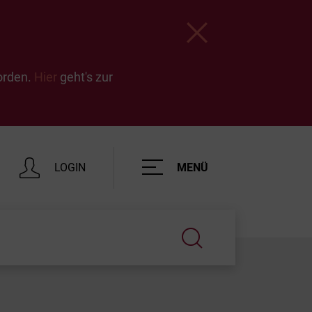
orden.
Hier
geht's zur
Service
Energie u
Hauptnavigation
LOGIN
MENÜ
Mobilität
Elektromob