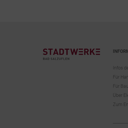
Footer
INFOR
Infos d
Für Ha
Für Ba
Über El
Zum En