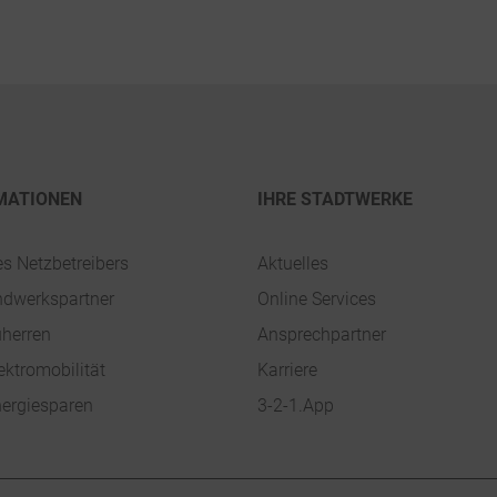
MATIONEN
IHRE STADTWERKE
es Netzbetreibers
Aktuelles
ndwerkspartner
Online Services
uherren
Ansprechpartner
ektromobilität
Karriere
ergiesparen
3-2-1.App