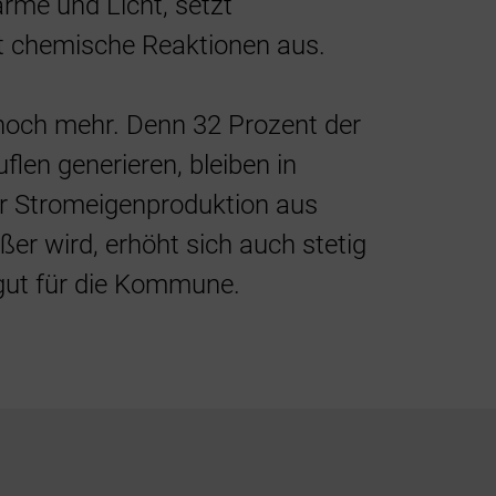
rme und Licht, setzt
Energie
t chemische Reaktionen aus.
Förder
noch mehr. Denn 32 Prozent der
flen generieren, bleiben in
er Stromeigenproduktion aus
er wird, erhöht sich auch stetig
 gut für die Kommune.