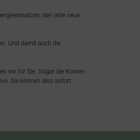
Energie
Förder
ergieeinsatzes, den jede neue
 an. Und damit auch die
n wir für Sie. Sogar die Kosten
ive. Sie können also sofort