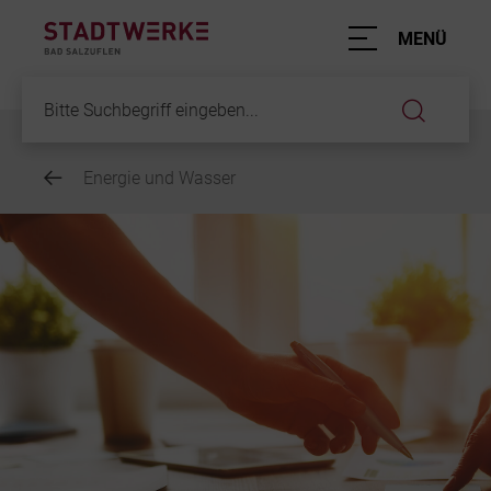
Hauptnavigation
MENÜ
Service
Energie und Wasser
Inhalt
Energie und
Mobilität
Elektromobil
ParkRaum