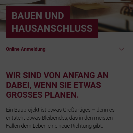
Bäder
BAUEN UND
Beruf & Karr
HAUSANSCHLUSS
Unternehme
Online Anmeldung
Netze und N
Leistungen
WIR SIND VON ANFANG AN
Checkliste
DABEI, WENN SIE ETWAS
GROSSES PLANEN.
Ein Bauprojekt ist etwas Großartiges – denn es
entsteht etwas Bleibendes, das in den meisten
Fällen dem Leben eine neue Richtung gibt.