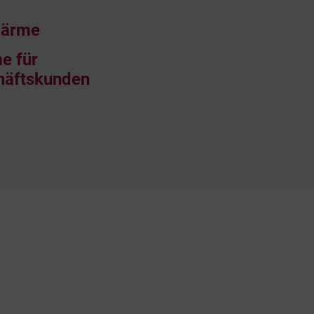
ärme
e für
häftskunden