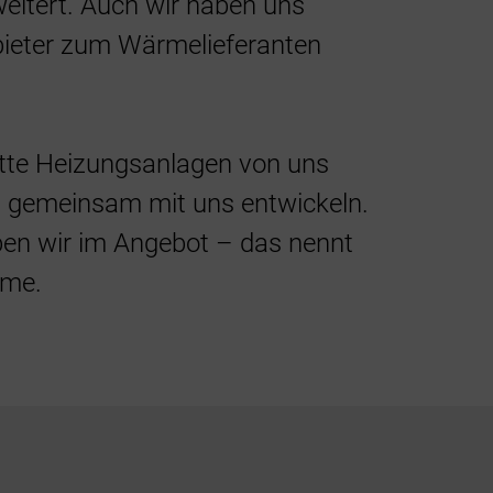
eitert. Auch wir haben uns
Energie
bieter zum Wärmelieferanten
Förder
te Heizungsanlagen von uns
n gemeinsam mit uns entwickeln.
en wir im Angebot – das nennt
rme.