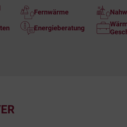
d
Fernwärme
Nahw
Wärm
ten
Energieberatung
Gesc
VER