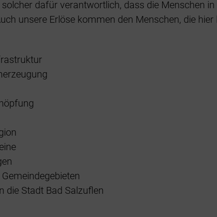
s solcher dafür verantwortlich, dass die Menschen i
 Auch unsere Erlöse kommen den Menschen, die hier 
frastruktur
omerzeugung
chöpfung
en
gion
ereine
gen
von Gemeindegebieten
 die Stadt Bad Salzuflen