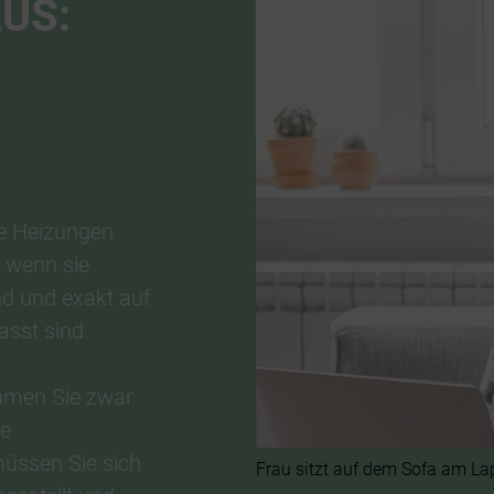
US:
e Heizungen
, wenn sie
nd und exakt auf
asst sind.
men Sie zwar
ue
üssen Sie sich
Frau sitzt auf dem Sofa am Lap