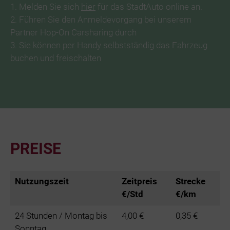
1. Melden Sie sich
hier
für das StadtAuto online an.
2. Führen Sie den Anmeldevorgang bei unserem
Partner Hop-On Carsharing durch
3. Sie können per Handy selbstständig das Fahrzeug
buchen und freischalten
PREISE
Nutzungszeit
Zeitpreis
Strecke
€/Std
€/km
24 Stunden / Montag bis
4,00 €
0,35 €
Sonntag