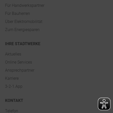
Für Handwerkspartner
Für Bauherren
Über Elektromobilität
Zum Energiesparen
IHRE STADTWERKE
Aktuelles
Online Services
Ansprechpartner
Karriere
3-2-1.App
KONTAKT
Telefon