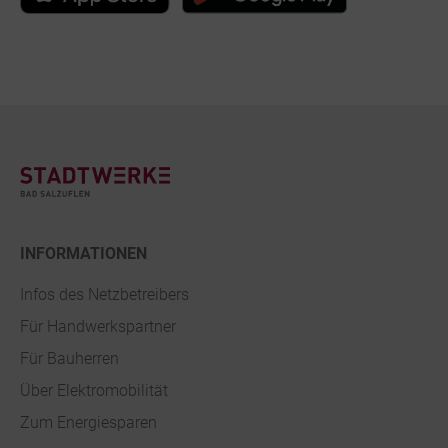
Footer
INFORMATIONEN
Infos des Netzbetreibers
Für Handwerkspartner
Für Bauherren
Über Elektromobilität
Zum Energiesparen