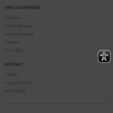
IHRE STADTWERKE
Aktuelles
Online Services
Ansprechpartner
Karriere
3-2-1.App
KONTAKT
Telefon
Kundenzentrum
NETZWERK