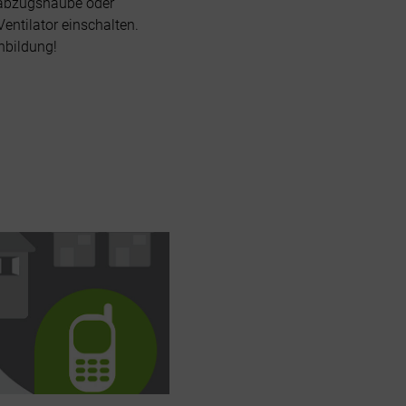
abzugshaube oder
Ventilator einschalten.
nbildung!