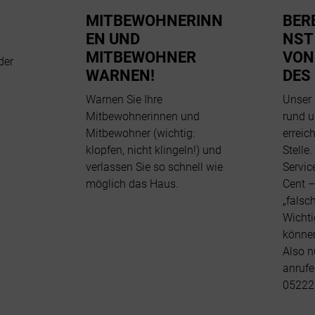
MITBEWOHNERINN
BER
EN UND
NST
MITBEWOHNER
VON
der
WARNEN!
ES 
Warnen Sie Ihre
Unser 
Mitbewohnerinnen und
rund u
Mitbewohner (wichtig:
erreic
klopfen, nicht klingeln!) und
Stelle.
verlassen Sie so schnell wie
Servic
möglich das Haus.
Cent 
„falsch
Wichti
könne
Also n
anrufe
05222