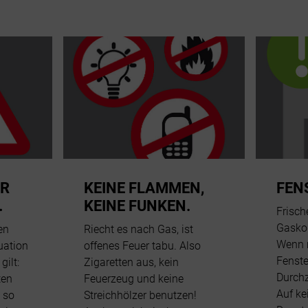
OR
KEINE FLAMMEN,
FEN
…
KEINE FUNKEN.
Frisch
Gasko
en
Riecht es nach Gas, ist
Wenn 
uation
offenes Feuer tabu. Also
Fenste
gilt:
Zigaretten aus, kein
Durchz
ten
Feuerzeug und keine
Auf ke
 so
Streichhölzer benutzen!