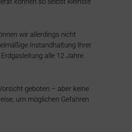
erät können so selbst kleinste
Energie
Förder
önnen wir allerdings nicht
egelmäßige Instandhaltung Ihrer
 Erdgasleitung alle 12 Jahre
orsicht geboten – aber keine
weise, um möglichen Gefahren