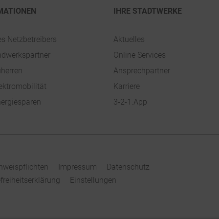
MATIONEN
IHRE STADTWERKE
es Netzbetreibers
Aktuelles
ndwerkspartner
Online Services
uherren
Ansprechpartner
ektromobilität
Karriere
ergiesparen
3-2-1.App
nweispflichten
Impressum
Datenschutz
efreiheitserklärung
Einstellungen