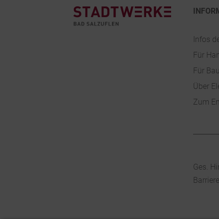
INFOR
Infos d
Für Ha
Für Ba
Über El
Zum En
Ges. Hi
Barrier