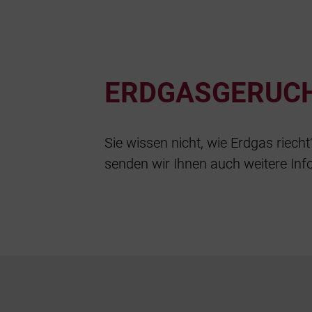
ERDGASGERUC
Sie wissen nicht, wie Erdgas riech
senden wir Ihnen auch weitere In
Footer