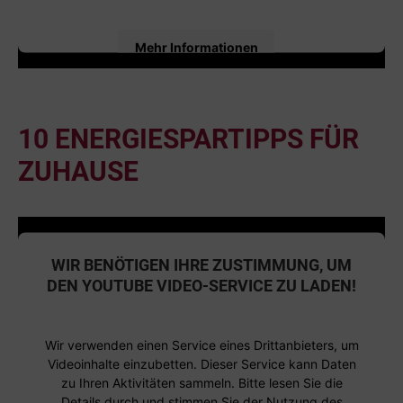
Mehr Informationen
Akzeptieren
powered by
Usercentrics Consent Management
10 ENERGIESPARTIPPS FÜR
Platform
ZUHAUSE
WIR BENÖTIGEN IHRE ZUSTIMMUNG, UM
DEN YOUTUBE VIDEO-SERVICE ZU LADEN!
Wir verwenden einen Service eines Drittanbieters, um
Videoinhalte einzubetten. Dieser Service kann Daten
zu Ihren Aktivitäten sammeln. Bitte lesen Sie die
Details durch und stimmen Sie der Nutzung des