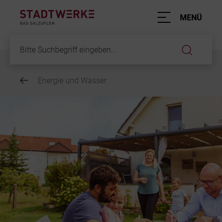
Hauptnavigation
MENÜ
Service
Energie und Wasser
Inhalt
Energie und
Mobilität
Elektromobil
ParkRaum