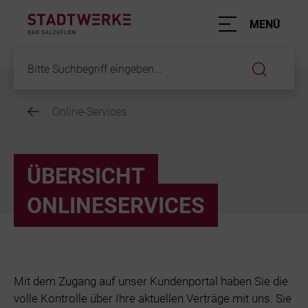
Hauptnavigation
MENÜ
Service
Online-Services
Inhalt
Energie und
Service
ÜBERSICHT
Mobilität
ONLINESERVICES
Fragen und 
Elektromobil
Kontakt
ParkRaum
Mit dem Zugang auf unser Kundenportal haben Sie die
Online-Servi
volle Kontrolle über Ihre aktuellen Verträge mit uns. Sie