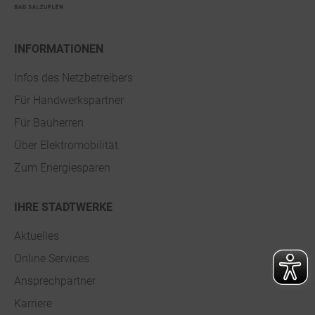
INFORMATIONEN
Infos des Netzbetreibers
Für Handwerkspartner
Für Bauherren
Über Elektromobilität
Zum Energiesparen
IHRE STADTWERKE
Aktuelles
Online Services
Ansprechpartner
Karriere