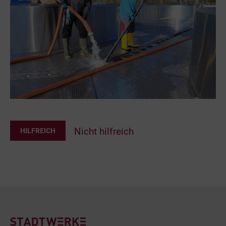
Nicht hilfreich
HILFREICH
Footer