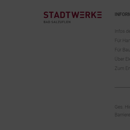
INFOR
Infos d
Für Ha
Für Ba
Über El
Zum En
Ges. Hi
Barrier