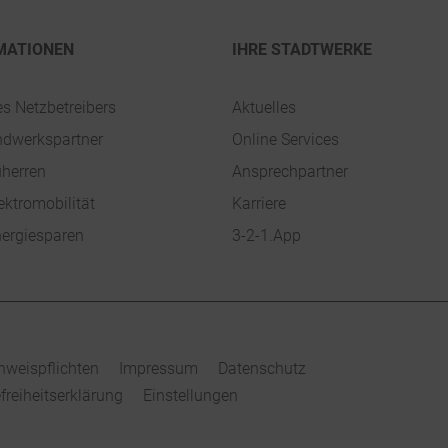
MATIONEN
IHRE STADTWERKE
es Netzbetreibers
Aktuelles
ndwerkspartner
Online Services
uherren
Ansprechpartner
ektromobilität
Karriere
ergiesparen
3-2-1.App
nweispflichten
Impressum
Datenschutz
efreiheitserklärung
Einstellungen