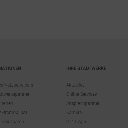
MATIONEN
IHRE STADTWERKE
es Netzbetreibers
Aktuelles
ndwerkspartner
Online Services
uherren
Ansprechpartner
ektromobilität
Karriere
ergiesparen
3-2-1.App