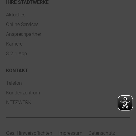
IHRE STADTWERKE
Aktuelles
Online Services
Ansprechpartner
Karriere
3-2-1.App
KONTAKT
Telefon
Kundenzentrum
NETZWERK
Ges. Hinweispflichten
Impressum
Datenschutz