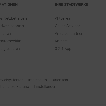
MATIONEN
IHRE STADTWERKE
es Netzbetreibers
Aktuelles
ndwerkspartner
Online Services
uherren
Ansprechpartner
ektromobilität
Karriere
ergiesparen
3-2-1.App
nweispflichten
Impressum
Datenschutz
efreiheitserklärung
Einstellungen