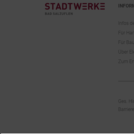
INFOR
Infos d
Für Ha
Für Ba
Über El
Zum En
Ges. Hi
Barrier