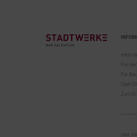
Footer
INFOR
Infos d
Für Ha
Für Ba
Über El
Zum En
Ges. Hi