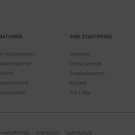
MATIONEN
IHRE STADTWERKE
es Netzbetreibers
Aktuelles
ndwerkspartner
Online Services
uherren
Ansprechpartner
ektromobilität
Karriere
ergiesparen
3-2-1.App
nweispflichten
Impressum
Datenschutz