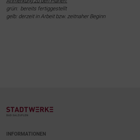
Anmerkung zu den Plänen:
grün: bereits fertiggestellt
gelb: derzeit in Arbeit bzw. zeitnaher Beginn
Footer
INFORMATIONEN