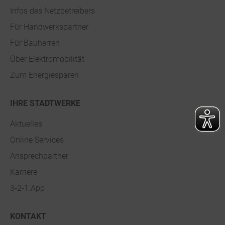
Infos des Netzbetreibers
Für Handwerkspartner
Für Bauherren
Über Elektromobilität
Zum Energiesparen
IHRE STADTWERKE
Aktuelles
Online Services
Ansprechpartner
Karriere
3-2-1.App
KONTAKT