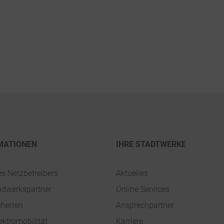
MATIONEN
IHRE STADTWERKE
es Netzbetreibers
Aktuelles
ndwerkspartner
Online Services
uherren
Ansprechpartner
ektromobilität
Karriere