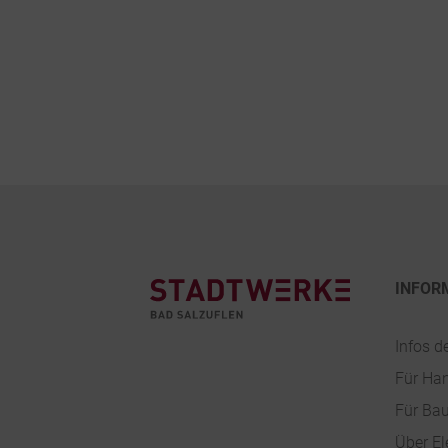
Footer
INFOR
Infos d
Für Ha
Für Ba
Über El