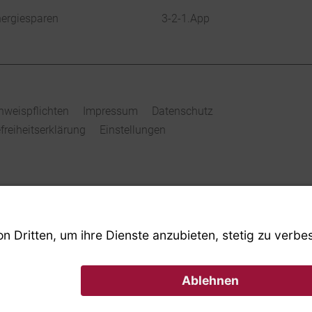
ergiesparen
3-2-1.App
nweispflichten
Impressum
Datenschutz
efreiheitserklärung
Einstellungen
 Stadtwerke Bad Salzuflen GmbH