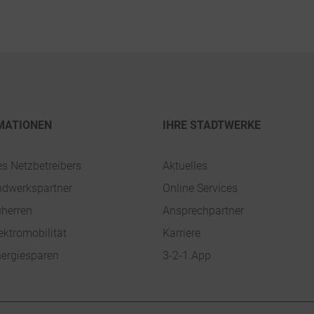
MATIONEN
IHRE STADTWERKE
es Netzbetreibers
Aktuelles
ndwerkspartner
Online Services
uherren
Ansprechpartner
ektromobilität
Karriere
ergiesparen
3-2-1.App