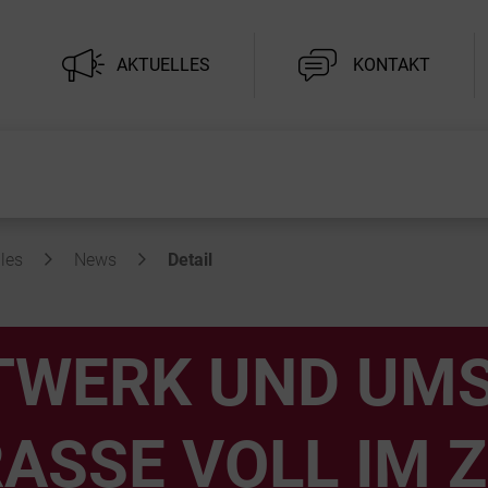
AKTUELLES
KONTAKT
les
News
Detail
TWERK UND UM
ASSE VOLL IM Z