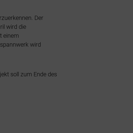
rzuerkennen. Der
il wird die
it einem
mspannwerk wird
jekt soll zum Ende des