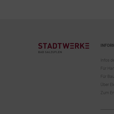
Footer
INFOR
Infos d
Für Ha
Für Ba
Über El
Zum En