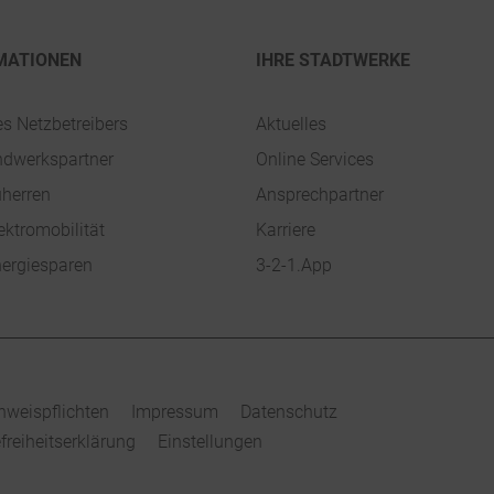
MATIONEN
IHRE STADTWERKE
es Netzbetreibers
Aktuelles
ndwerkspartner
Online Services
uherren
Ansprechpartner
ektromobilität
Karriere
ergiesparen
3-2-1.App
nweispflichten
Impressum
Datenschutz
efreiheitserklärung
Einstellungen