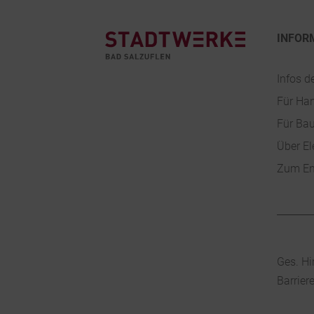
INFOR
Infos d
Für Ha
Für Ba
Über El
Zum En
Ges. Hi
Barrier