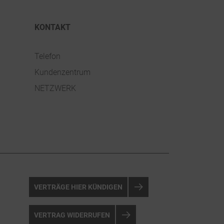
Daten u
KONTAKT
Geschic
Telefon
Kundenzentrum
Auszeic
NETZWERK
Steuerd
VERTRÄGE HIER KÜNDIGEN
VERTRAG WIDERRUFEN