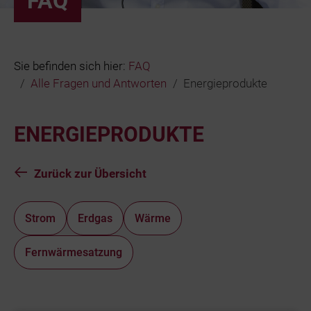
FAQ
Bäder
Beruf & Karr
Sie befinden sich hier:
FAQ
Alle Fragen und Antworten
Energieprodukte
Unternehme
ENERGIEPRODUKTE
Netze und N
Zurück zur Übersicht
Strom
Erdgas
Wärme
Fernwärmesatzung