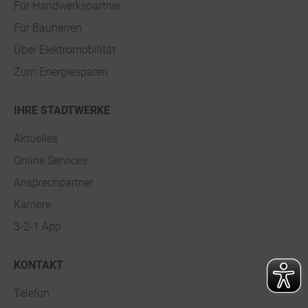
Für Handwerkspartner
Für Bauherren
Über Elektromobilität
Zum Energiesparen
IHRE STADTWERKE
Aktuelles
Online Services
Ansprechpartner
Karriere
3-2-1.App
KONTAKT
Telefon