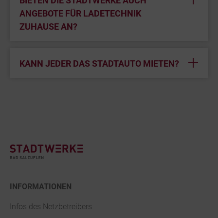
BIETEN DIE STADTWERKE AUCH
ANGEBOTE FÜR LADETECHNIK
ZUHAUSE AN?
KANN JEDER DAS STADTAUTO MIETEN?
Footer
INFORMATIONEN
Infos des Netzbetreibers