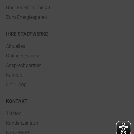
Über Elektromobilität
Zum Energiesparen
IHRE STADTWERKE
Aktuelles
Online Services
Ansprechpartner
Karriere
3-2-1.App
KONTAKT
Telefon
Kundenzentrum
NETZWERK