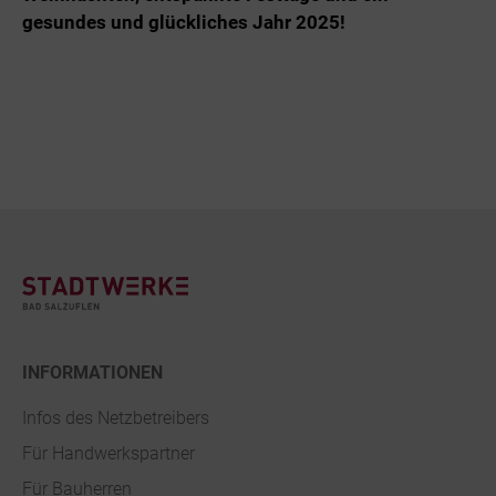
gesundes und glückliches Jahr 2025!
Footer
INFORMATIONEN
Infos des Netzbetreibers
Für Handwerkspartner
Für Bauherren